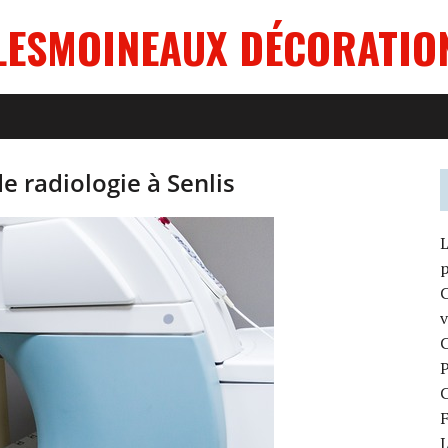
LESMOINEAUX DÉCORATIO
e radiologie à Senlis
L
C
v
C
C
F
L